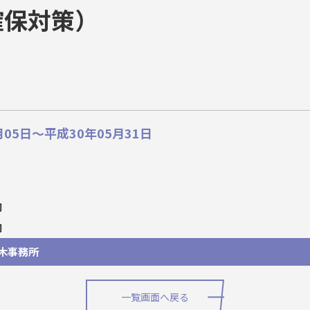
確保対策）
05日～平成30年05月31日
司
司
木事務所
一覧画面へ戻る