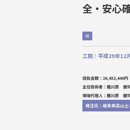
全・安心
県
工期：平成29年12月
請負金額：26,452,440円
主任技術者：雁川原 健
現場代理人：雁川原 健
発注元：岐阜県高山土