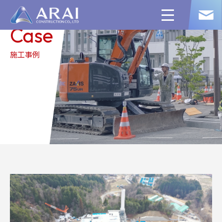
toggle
navigation
Case
施工事例