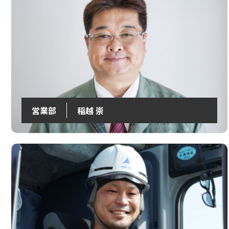
営業部
稲越 崇