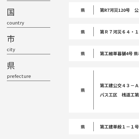
国
県
第R7河災120号
country
県
第Ｒ７河災６４・１
市
city
県
第工維単暮舗4号 県
県
prefecture
第工建公交４３－Ａ
県
パス工区 桟道工第
県
第工建単般１－１号