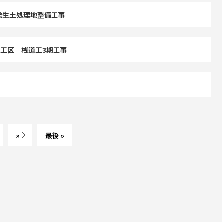
発生土処理地整備工事
パス工区 桟道工3期工事
»
最後 »