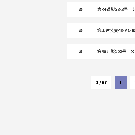
県
第R4道災58-3
県
第工建公交43-A1
県
第R5河災102号 
1 / 67
1