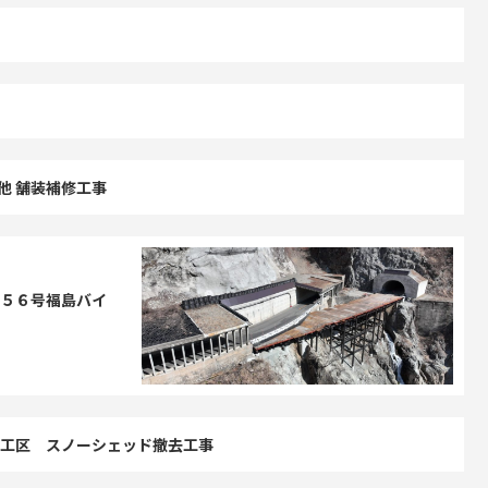
区他 舗装補修工事
５６号福島バイ
工区 スノーシェッド撤去工事