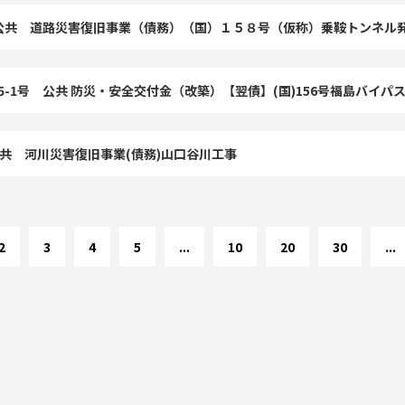
号 公共 道路災害復旧事業（債務）（国）１５８号（仮称）乗鞍トンネル
-65-1号 公共 防災・安全交付金（改築）【翌債】(国)156号福島バイ
公共 河川災害復旧事業(債務)山口谷川工事
2
3
4
5
...
10
20
30
...