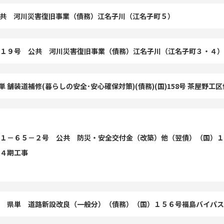
 公共 河川災害復旧事業（債務）江名子川（江名子町５）
１９号 公共 河川災害復旧事業（債務）江名子川（江名子町３・４）
単 舗装道補修(暮らしの安全･安心確保対策)(債務)(国)158号 茶屋野工
１－６５－２号 公共 防災・安全交付金（改築）他（翌債）（国）１
４期工事
 県単 道路新設改良（一般分）（債務）（国）１５６号福島バイパス