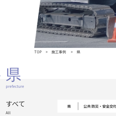
TOP
施工事例
県
県
prefecture
すべて
県
公共 防災・安全交
All